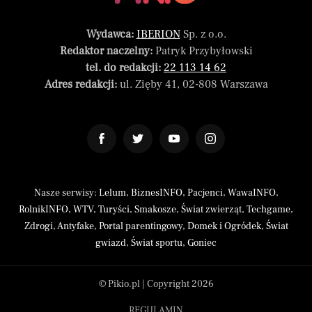
Wydawca:
IBERION
Sp. z o.o.
Redaktor naczelny:
Patryk Przybyłowski
tel. do redakcji:
22 113 14 62
Adres redakcji:
ul. Zięby 41, 02-808 Warszawa
Nasze serwisy:
Lelum
,
BiznesINFO
,
Pacjenci
,
WawaINFO
,
RolnikINFO
,
WTV
,
Turyści
,
Smakosze
,
Świat zwierząt
,
Techgame
,
Zdrogi
,
Antyfake
,
Portal parentingowy
,
Domek i Ogródek
,
Świat
gwiazd
,
Świat sportu
,
Goniec
© Pikio.pl | Copyright 2026
REGULAMIN