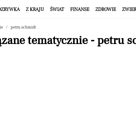
OZRYWKA
Z KRAJU
ŚWIAT
FINANSE
ZDROWIE
ZWIE
ie
petru schmidt
zane tematycznie - petru s