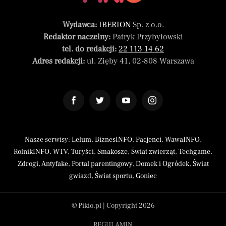
Wydawca:
IBERION
Sp. z o.o.
Redaktor naczelny:
Patryk Przybyłowski
tel. do redakcji:
22 113 14 62
Adres redakcji:
ul. Zięby 41, 02-808 Warszawa
Nasze serwisy:
Lelum
,
BiznesINFO
,
Pacjenci
,
WawaINFO
,
RolnikINFO
,
WTV
,
Turyści
,
Smakosze
,
Świat zwierząt
,
Techgame
,
Zdrogi
,
Antyfake
,
Portal parentingowy
,
Domek i Ogródek
,
Świat
gwiazd
,
Świat sportu
,
Goniec
© Pikio.pl | Copyright 2026
REGULAMIN