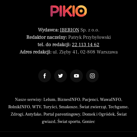
Wydawca:
IBERION
Sp. z o.o.
Redaktor naczelny:
Patryk Przybyłowski
tel. do redakcji:
22 113 14 62
Adres redakcji:
ul. Zięby 41, 02-808 Warszawa
Nasze serwisy:
Lelum
,
BiznesINFO
,
Pacjenci
,
WawaINFO
,
RolnikINFO
,
WTV
,
Turyści
,
Smakosze
,
Świat zwierząt
,
Techgame
,
Zdrogi
,
Antyfake
,
Portal parentingowy
,
Domek i Ogródek
,
Świat
gwiazd
,
Świat sportu
,
Goniec