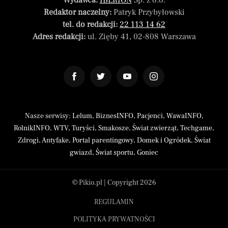
Wydawca:
IBERION
Sp. z o.o.
Redaktor naczelny:
Patryk Przybyłowski
tel. do redakcji:
22 113 14 62
Adres redakcji:
ul. Zięby 41, 02-808 Warszawa
Nasze serwisy:
Lelum
,
BiznesINFO
,
Pacjenci
,
WawaINFO
,
RolnikINFO
,
WTV
,
Turyści
,
Smakosze
,
Świat zwierząt
,
Techgame
,
Zdrogi
,
Antyfake
,
Portal parentingowy
,
Domek i Ogródek
,
Świat
gwiazd
,
Świat sportu
,
Goniec
© Pikio.pl | Copyright 2026
REGULAMIN
POLITYKA PRYWATNOŚCI