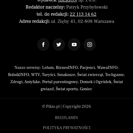
Wydawca:
IBERION
Sp. z o.o.
Redaktor naczelny:
Patryk Przybyłowski
tel. do redakcji:
22 113 14 62
Adres redakcji:
ul. Zięby 41, 02-808 Warszawa
Nasze serwisy:
Lelum
,
BiznesINFO
,
Pacjenci
,
WawaINFO
,
RolnikINFO
,
WTV
,
Turyści
,
Smakosze
,
Świat zwierząt
,
Techgame
,
Zdrogi
,
Antyfake
,
Portal parentingowy
,
Domek i Ogródek
,
Świat
gwiazd
,
Świat sportu
,
Goniec
© Pikio.pl | Copyright 2026
REGULAMIN
POLITYKA PRYWATNOŚCI