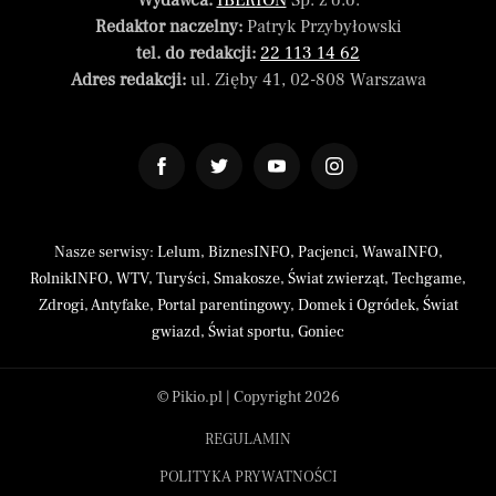
Wydawca:
IBERION
Sp. z o.o.
Redaktor naczelny:
Patryk Przybyłowski
tel. do redakcji:
22 113 14 62
Adres redakcji:
ul. Zięby 41, 02-808 Warszawa
Nasze serwisy:
Lelum
,
BiznesINFO
,
Pacjenci
,
WawaINFO
,
RolnikINFO
,
WTV
,
Turyści
,
Smakosze
,
Świat zwierząt
,
Techgame
,
Zdrogi
,
Antyfake
,
Portal parentingowy
,
Domek i Ogródek
,
Świat
gwiazd
,
Świat sportu
,
Goniec
© Pikio.pl | Copyright 2026
REGULAMIN
POLITYKA PRYWATNOŚCI