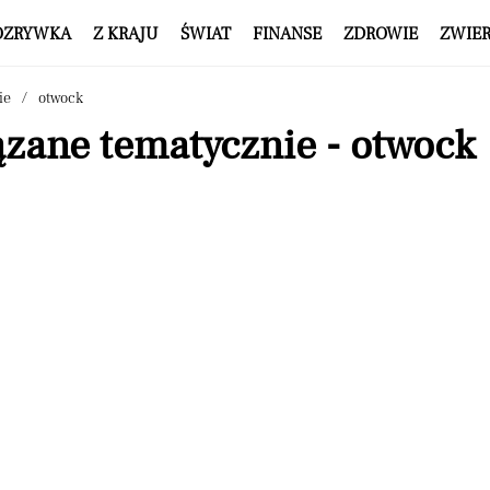
OZRYWKA
Z KRAJU
ŚWIAT
FINANSE
ZDROWIE
ZWIE
ie
otwock
ązane tematycznie - otwock