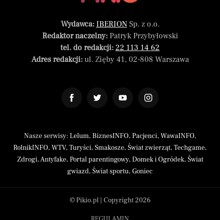
Wydawca:
IBERION
Sp. z o.o.
Redaktor naczelny:
Patryk Przybyłowski
tel. do redakcji:
22 113 14 62
Adres redakcji:
ul. Zięby 41, 02-808 Warszawa
Nasze serwisy:
Lelum
,
BiznesINFO
,
Pacjenci
,
WawaINFO
,
RolnikINFO
,
WTV
,
Turyści
,
Smakosze
,
Świat zwierząt
,
Techgame
,
Zdrogi
,
Antyfake
,
Portal parentingowy
,
Domek i Ogródek
,
Świat
gwiazd
,
Świat sportu
,
Goniec
© Pikio.pl | Copyright 2026
REGULAMIN