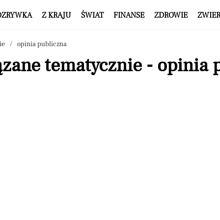
OZRYWKA
Z KRAJU
ŚWIAT
FINANSE
ZDROWIE
ZWIE
ie
opinia publiczna
zane tematycznie - opinia 