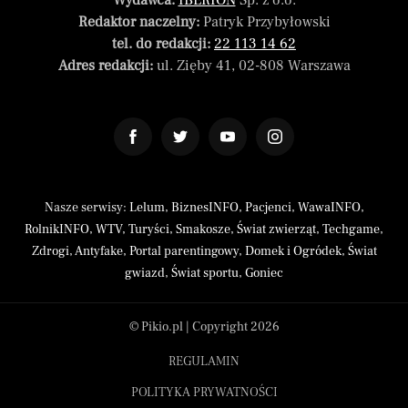
Wydawca:
IBERION
Sp. z o.o.
Redaktor naczelny:
Patryk Przybyłowski
tel. do redakcji:
22 113 14 62
Adres redakcji:
ul. Zięby 41, 02-808 Warszawa
Nasze serwisy:
Lelum
,
BiznesINFO
,
Pacjenci
,
WawaINFO
,
RolnikINFO
,
WTV
,
Turyści
,
Smakosze
,
Świat zwierząt
,
Techgame
,
Zdrogi
,
Antyfake
,
Portal parentingowy
,
Domek i Ogródek
,
Świat
gwiazd
,
Świat sportu
,
Goniec
© Pikio.pl | Copyright 2026
REGULAMIN
POLITYKA PRYWATNOŚCI