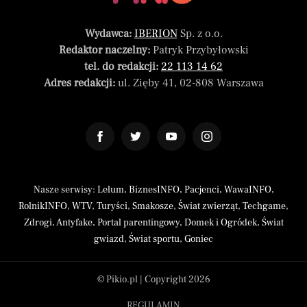
Wydawca:
IBERION
Sp. z o.o.
Redaktor naczelny:
Patryk Przybyłowski
tel. do redakcji:
22 113 14 62
Adres redakcji:
ul. Zięby 41, 02-808 Warszawa
Nasze serwisy:
Lelum
,
BiznesINFO
,
Pacjenci
,
WawaINFO
,
RolnikINFO
,
WTV
,
Turyści
,
Smakosze
,
Świat zwierząt
,
Techgame
,
Zdrogi
,
Antyfake
,
Portal parentingowy
,
Domek i Ogródek
,
Świat
gwiazd
,
Świat sportu
,
Goniec
© Pikio.pl | Copyright 2026
REGULAMIN