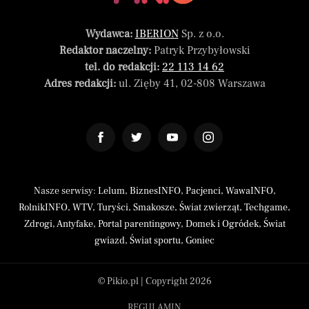
Wydawca:
IBERION
Sp. z o.o.
Redaktor naczelny:
Patryk Przybyłowski
tel. do redakcji:
22 113 14 62
Adres redakcji:
ul. Zięby 41, 02-808 Warszawa
Nasze serwisy:
Lelum
,
BiznesINFO
,
Pacjenci
,
WawaINFO
,
RolnikINFO
,
WTV
,
Turyści
,
Smakosze
,
Świat zwierząt
,
Techgame
,
Zdrogi
,
Antyfake
,
Portal parentingowy
,
Domek i Ogródek
,
Świat
gwiazd
,
Świat sportu
,
Goniec
© Pikio.pl | Copyright 2026
REGULAMIN