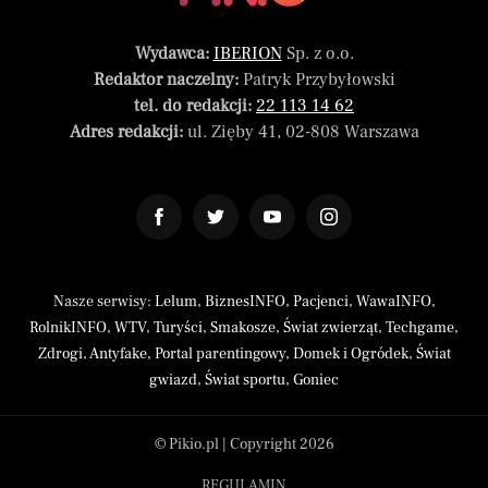
Wydawca:
IBERION
Sp. z o.o.
Redaktor naczelny:
Patryk Przybyłowski
tel. do redakcji:
22 113 14 62
Adres redakcji:
ul. Zięby 41, 02-808 Warszawa
Nasze serwisy:
Lelum
,
BiznesINFO
,
Pacjenci
,
WawaINFO
,
RolnikINFO
,
WTV
,
Turyści
,
Smakosze
,
Świat zwierząt
,
Techgame
,
Zdrogi
,
Antyfake
,
Portal parentingowy
,
Domek i Ogródek
,
Świat
gwiazd
,
Świat sportu
,
Goniec
© Pikio.pl | Copyright 2026
REGULAMIN