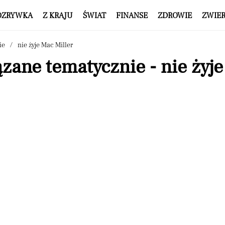
OZRYWKA
Z KRAJU
ŚWIAT
FINANSE
ZDROWIE
ZWIE
ie
nie żyje Mac Miller
zane tematycznie - nie żyje