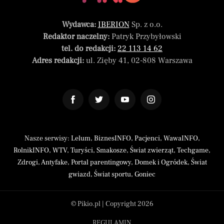
Wydawca:
IBERION
Sp. z o.o.
Redaktor naczelny:
Patryk Przybyłowski
tel. do redakcji:
22 113 14 62
Adres redakcji:
ul. Zięby 41, 02-808 Warszawa
Nasze serwisy:
Lelum
,
BiznesINFO
,
Pacjenci
,
WawaINFO
,
RolnikINFO
,
WTV
,
Turyści
,
Smakosze
,
Świat zwierząt
,
Techgame
,
Zdrogi
,
Antyfake
,
Portal parentingowy
,
Domek i Ogródek
,
Świat
gwiazd
,
Świat sportu
,
Goniec
© Pikio.pl | Copyright 2026
REGULAMIN