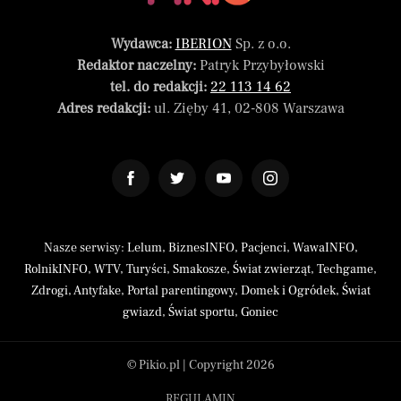
Wydawca:
IBERION
Sp. z o.o.
Redaktor naczelny:
Patryk Przybyłowski
tel. do redakcji:
22 113 14 62
Adres redakcji:
ul. Zięby 41, 02-808 Warszawa
Nasze serwisy:
Lelum
,
BiznesINFO
,
Pacjenci
,
WawaINFO
,
RolnikINFO
,
WTV
,
Turyści
,
Smakosze
,
Świat zwierząt
,
Techgame
,
Zdrogi
,
Antyfake
,
Portal parentingowy
,
Domek i Ogródek
,
Świat
gwiazd
,
Świat sportu
,
Goniec
© Pikio.pl | Copyright 2026
REGULAMIN