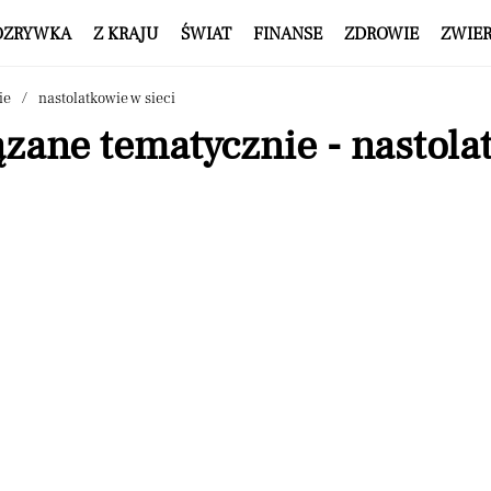
OZRYWKA
Z KRAJU
ŚWIAT
FINANSE
ZDROWIE
ZWIE
ie
nastolatkowie w sieci
zane tematycznie - nastolat