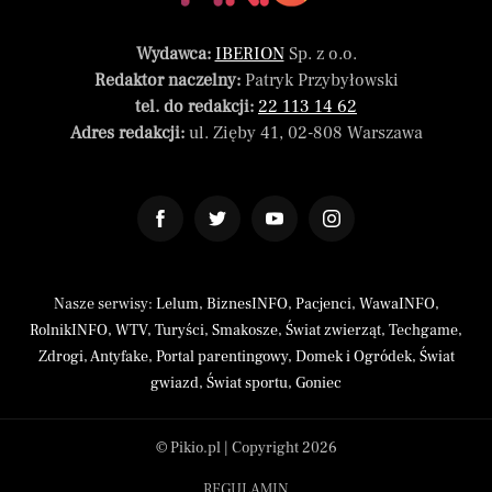
Wydawca:
IBERION
Sp. z o.o.
Redaktor naczelny:
Patryk Przybyłowski
tel. do redakcji:
22 113 14 62
Adres redakcji:
ul. Zięby 41, 02-808 Warszawa
Nasze serwisy:
Lelum
,
BiznesINFO
,
Pacjenci
,
WawaINFO
,
RolnikINFO
,
WTV
,
Turyści
,
Smakosze
,
Świat zwierząt
,
Techgame
,
Zdrogi
,
Antyfake
,
Portal parentingowy
,
Domek i Ogródek
,
Świat
gwiazd
,
Świat sportu
,
Goniec
© Pikio.pl | Copyright 2026
REGULAMIN