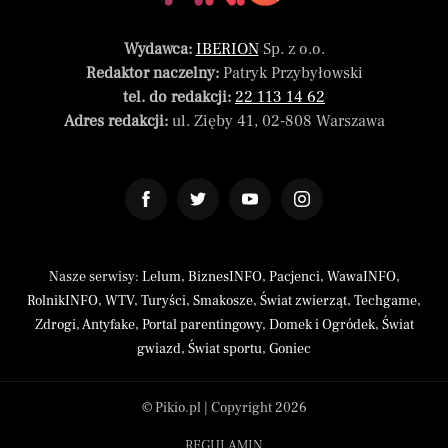
Wydawca:
IBERION
Sp. z o.o.
Redaktor naczelny:
Patryk Przybyłowski
tel. do redakcji:
22 113 14 62
Adres redakcji:
ul. Zięby 41, 02-808 Warszawa
Nasze serwisy:
Lelum
,
BiznesINFO
,
Pacjenci
,
WawaINFO
,
RolnikINFO
,
WTV
,
Turyści
,
Smakosze
,
Świat zwierząt
,
Techgame
,
Zdrogi
,
Antyfake
,
Portal parentingowy
,
Domek i Ogródek
,
Świat
gwiazd
,
Świat sportu
,
Goniec
© Pikio.pl | Copyright 2026
REGULAMIN