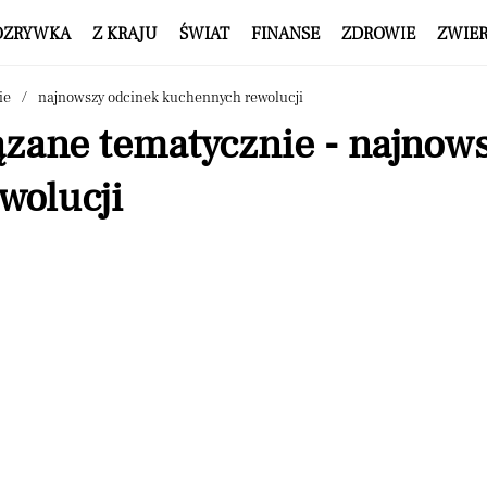
OZRYWKA
Z KRAJU
ŚWIAT
FINANSE
ZDROWIE
ZWIE
ie
najnowszy odcinek kuchennych rewolucji
ązane tematycznie - najnow
wolucji