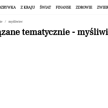
OZRYWKA
Z KRAJU
ŚWIAT
FINANSE
ZDROWIE
ZWIE
ie
myśliwiec
zane tematycznie - myśliw