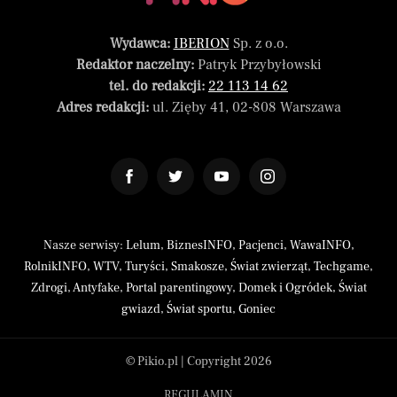
Wydawca:
IBERION
Sp. z o.o.
Redaktor naczelny:
Patryk Przybyłowski
tel. do redakcji:
22 113 14 62
Adres redakcji:
ul. Zięby 41, 02-808 Warszawa
Nasze serwisy:
Lelum
,
BiznesINFO
,
Pacjenci
,
WawaINFO
,
RolnikINFO
,
WTV
,
Turyści
,
Smakosze
,
Świat zwierząt
,
Techgame
,
Zdrogi
,
Antyfake
,
Portal parentingowy
,
Domek i Ogródek
,
Świat
gwiazd
,
Świat sportu
,
Goniec
© Pikio.pl | Copyright 2026
REGULAMIN