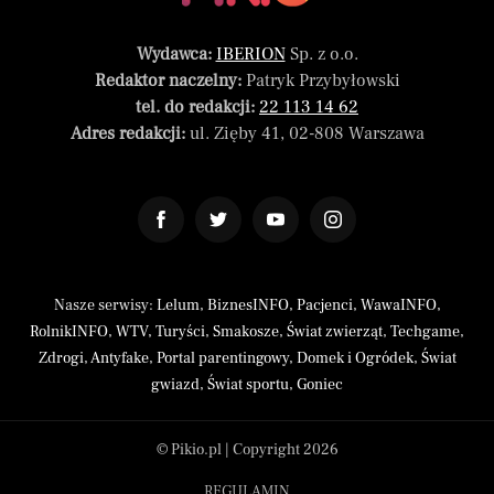
Wydawca:
IBERION
Sp. z o.o.
Redaktor naczelny:
Patryk Przybyłowski
tel. do redakcji:
22 113 14 62
Adres redakcji:
ul. Zięby 41, 02-808 Warszawa
Nasze serwisy:
Lelum
,
BiznesINFO
,
Pacjenci
,
WawaINFO
,
RolnikINFO
,
WTV
,
Turyści
,
Smakosze
,
Świat zwierząt
,
Techgame
,
Zdrogi
,
Antyfake
,
Portal parentingowy
,
Domek i Ogródek
,
Świat
gwiazd
,
Świat sportu
,
Goniec
© Pikio.pl | Copyright 2026
REGULAMIN