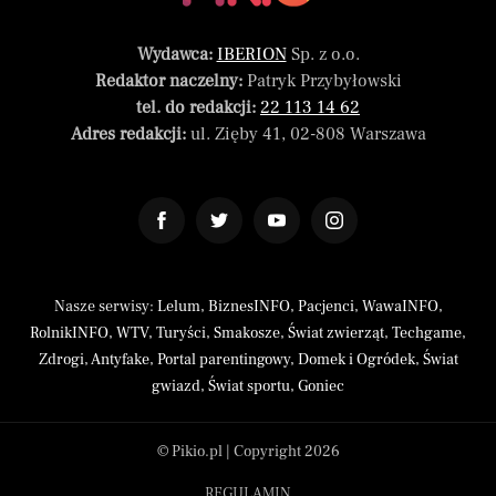
Wydawca:
IBERION
Sp. z o.o.
Redaktor naczelny:
Patryk Przybyłowski
tel. do redakcji:
22 113 14 62
Adres redakcji:
ul. Zięby 41, 02-808 Warszawa
Nasze serwisy:
Lelum
,
BiznesINFO
,
Pacjenci
,
WawaINFO
,
RolnikINFO
,
WTV
,
Turyści
,
Smakosze
,
Świat zwierząt
,
Techgame
,
Zdrogi
,
Antyfake
,
Portal parentingowy
,
Domek i Ogródek
,
Świat
gwiazd
,
Świat sportu
,
Goniec
© Pikio.pl | Copyright 2026
REGULAMIN