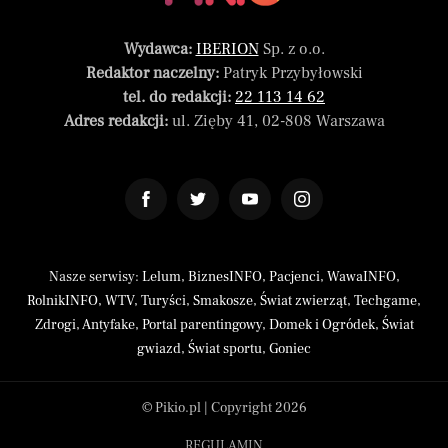
Wydawca:
IBERION
Sp. z o.o.
Redaktor naczelny:
Patryk Przybyłowski
tel. do redakcji:
22 113 14 62
Adres redakcji:
ul. Zięby 41, 02-808 Warszawa
Nasze serwisy:
Lelum
,
BiznesINFO
,
Pacjenci
,
WawaINFO
,
RolnikINFO
,
WTV
,
Turyści
,
Smakosze
,
Świat zwierząt
,
Techgame
,
Zdrogi
,
Antyfake
,
Portal parentingowy
,
Domek i Ogródek
,
Świat
gwiazd
,
Świat sportu
,
Goniec
© Pikio.pl | Copyright 2026
REGULAMIN