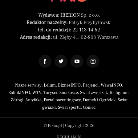
Wydawca:
IBERION
Sp. z o.o.
Redaktor naczelny:
Patryk Przybyłowski
tel. do redakcji:
22 113 14 62
Adres redakcji:
ul. Zięby 41, 02-808 Warszawa
Nasze serwisy:
Lelum
,
BiznesINFO
,
Pacjenci
,
WawaINFO
,
RolnikINFO
,
WTV
,
Turyści
,
Smakosze
,
Świat zwierząt
,
Techgame
,
Zdrogi
,
Antyfake
,
Portal parentingowy
,
Domek i Ogródek
,
Świat
gwiazd
,
Świat sportu
,
Goniec
© Pikio.pl | Copyright 2026
REGULAMIN