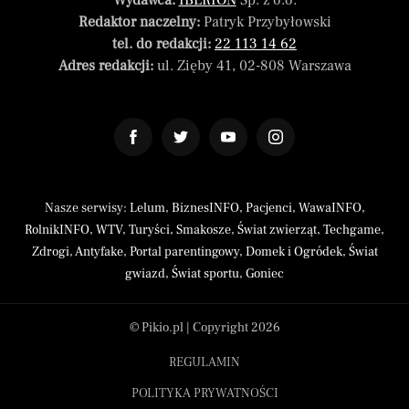
Wydawca:
IBERION
Sp. z o.o.
Redaktor naczelny:
Patryk Przybyłowski
tel. do redakcji:
22 113 14 62
Adres redakcji:
ul. Zięby 41, 02-808 Warszawa
Nasze serwisy:
Lelum
,
BiznesINFO
,
Pacjenci
,
WawaINFO
,
RolnikINFO
,
WTV
,
Turyści
,
Smakosze
,
Świat zwierząt
,
Techgame
,
Zdrogi
,
Antyfake
,
Portal parentingowy
,
Domek i Ogródek
,
Świat
gwiazd
,
Świat sportu
,
Goniec
© Pikio.pl | Copyright 2026
REGULAMIN
POLITYKA PRYWATNOŚCI