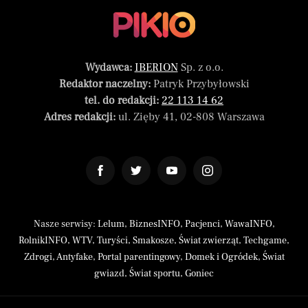
Wydawca:
IBERION
Sp. z o.o.
Redaktor naczelny:
Patryk Przybyłowski
tel. do redakcji:
22 113 14 62
Adres redakcji:
ul. Zięby 41, 02-808 Warszawa
Nasze serwisy:
Lelum
,
BiznesINFO
,
Pacjenci
,
WawaINFO
,
RolnikINFO
,
WTV
,
Turyści
,
Smakosze
,
Świat zwierząt
,
Techgame
,
Zdrogi
,
Antyfake
,
Portal parentingowy
,
Domek i Ogródek
,
Świat
gwiazd
,
Świat sportu
,
Goniec