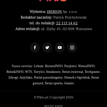
Wydawca:
IBERION
Sp. z o.o.
Redaktor naczelny:
Patryk Przybyłowski
tel. do redakcji:
22 113 14 62
Adres redakcji:
ul. Zięby 41, 02-808 Warszawa
Nasze serwisy:
Lelum
,
BiznesINFO
,
Pacjenci
,
WawaINFO
,
RolnikINFO
,
WTV
,
Turyści
,
Smakosze
,
Świat zwierząt
,
Techgame
,
Zdrogi
,
Antyfake
,
Portal parentingowy
,
Domek i Ogródek
,
Świat
gwiazd
,
Świat sportu
,
Goniec
© Pikio.pl | Copyright 2026
REGULAMIN