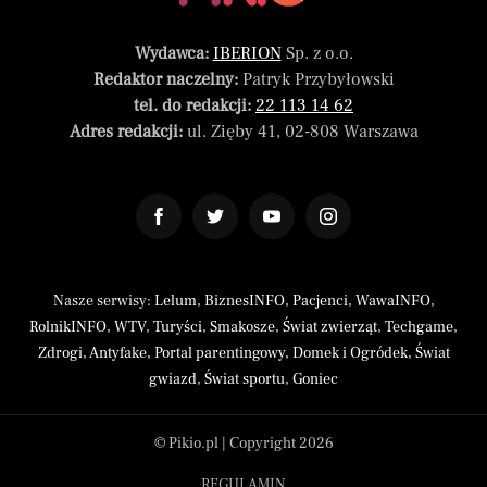
Wydawca:
IBERION
Sp. z o.o.
Redaktor naczelny:
Patryk Przybyłowski
tel. do redakcji:
22 113 14 62
Adres redakcji:
ul. Zięby 41, 02-808 Warszawa
Nasze serwisy:
Lelum
,
BiznesINFO
,
Pacjenci
,
WawaINFO
,
RolnikINFO
,
WTV
,
Turyści
,
Smakosze
,
Świat zwierząt
,
Techgame
,
Zdrogi
,
Antyfake
,
Portal parentingowy
,
Domek i Ogródek
,
Świat
gwiazd
,
Świat sportu
,
Goniec
© Pikio.pl | Copyright 2026
REGULAMIN