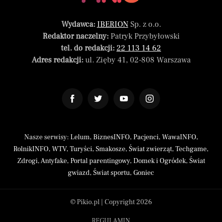
Wydawca:
IBERION
Sp. z o.o.
Redaktor naczelny:
Patryk Przybyłowski
tel. do redakcji:
22 113 14 62
Adres redakcji:
ul. Zięby 41, 02-808 Warszawa
Nasze serwisy:
Lelum
,
BiznesINFO
,
Pacjenci
,
WawaINFO
,
RolnikINFO
,
WTV
,
Turyści
,
Smakosze
,
Świat zwierząt
,
Techgame
,
Zdrogi
,
Antyfake
,
Portal parentingowy
,
Domek i Ogródek
,
Świat
gwiazd
,
Świat sportu
,
Goniec
© Pikio.pl | Copyright 2026
REGULAMIN