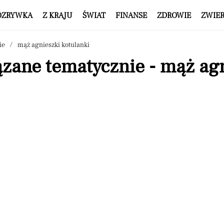
OZRYWKA
Z KRAJU
ŚWIAT
FINANSE
ZDROWIE
ZWIE
ie
mąż agnieszki kotulanki
ązane tematycznie - mąż ag