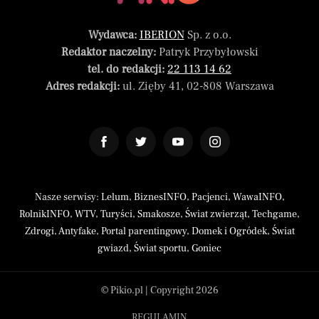
Wydawca:
IBERION
Sp. z o.o.
Redaktor naczelny:
Patryk Przybyłowski
tel. do redakcji:
22 113 14 62
Adres redakcji:
ul. Zięby 41, 02-808 Warszawa
Nasze serwisy:
Lelum
,
BiznesINFO
,
Pacjenci
,
WawaINFO
,
RolnikINFO
,
WTV
,
Turyści
,
Smakosze
,
Świat zwierząt
,
Techgame
,
Zdrogi
,
Antyfake
,
Portal parentingowy
,
Domek i Ogródek
,
Świat
gwiazd
,
Świat sportu
,
Goniec
© Pikio.pl | Copyright 2026
REGULAMIN