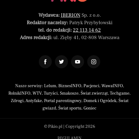
Wydawca:
IBERION
Sp. z o.o.
Redaktor naczelny:
Patryk Przybyłowski
tel. do redakcji:
22 113 14 62
Adres redakcji:
ul. Zięby 41, 02-808 Warszawa
Nasze serwisy:
Lelum
,
BiznesINFO
,
Pacjenci
,
WawaINFO
,
RolnikINFO
,
WTV
,
Turyści
,
Smakosze
,
Świat zwierząt
,
Techgame
,
Zdrogi
,
Antyfake
,
Portal parentingowy
,
Domek i Ogródek
,
Świat
gwiazd
,
Świat sportu
,
Goniec
© Pikio.pl | Copyright 2026
REGULAMIN