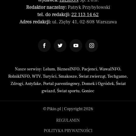
Wydawca:
IBERION
Sp. z o.o.
Redaktor naczelny:
Patryk Przybyłowski
tel. do redakcji:
22 113 14 62
Adres redakcji:
ul. Zięby 41, 02-808 Warszawa
Nasze serwisy:
Lelum
,
BiznesINFO
,
Pacjenci
,
WawaINFO
,
RolnikINFO
,
WTV
,
Turyści
,
Smakosze
,
Świat zwierząt
,
Techgame
,
Zdrogi
,
Antyfake
,
Portal parentingowy
,
Domek i Ogródek
,
Świat
gwiazd
,
Świat sportu
,
Goniec
© Pikio.pl | Copyright 2026
REGULAMIN
POLITYKA PRYWATNOŚCI