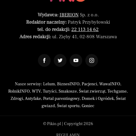
Wydawca:
IBERION
Sp. z o.o.
Redaktor naczelny:
Patryk Przybyłowski
tel. do redakcji:
22 113 14 62
Adres redakcji:
ul. Zięby 41, 02-808 Warszawa
Nasze serwisy:
Lelum
,
BiznesINFO
,
Pacjenci
,
WawaINFO
,
RolnikINFO
,
WTV
,
Turyści
,
Smakosze
,
Świat zwierząt
,
Techgame
,
Zdrogi
,
Antyfake
,
Portal parentingowy
,
Domek i Ogródek
,
Świat
gwiazd
,
Świat sportu
,
Goniec
© Pikio.pl | Copyright 2026
REGULAMIN