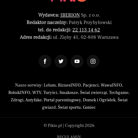
Wydawca:
IBERION
Sp. z o.o.
Redaktor naczelny:
Patryk Przybyłowski
tel. do redakcji:
22 113 14 62
Adres redakcji:
ul. Zięby 41, 02-808 Warszawa
Nasze serwisy:
Lelum
,
BiznesINFO
,
Pacjenci
,
WawaINFO
,
RolnikINFO
,
WTV
,
Turyści
,
Smakosze
,
Świat zwierząt
,
Techgame
,
Zdrogi
,
Antyfake
,
Portal parentingowy
,
Domek i Ogródek
,
Świat
gwiazd
,
Świat sportu
,
Goniec
© Pikio.pl | Copyright 2026
REGULAMIN