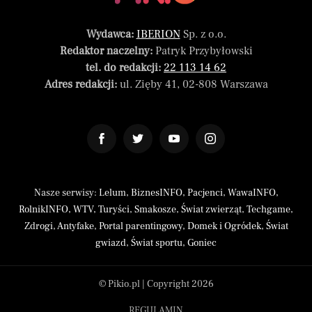
Wydawca:
IBERION
Sp. z o.o.
Redaktor naczelny:
Patryk Przybyłowski
tel. do redakcji:
22 113 14 62
Adres redakcji:
ul. Zięby 41, 02-808 Warszawa
Nasze serwisy:
Lelum
,
BiznesINFO
,
Pacjenci
,
WawaINFO
,
RolnikINFO
,
WTV
,
Turyści
,
Smakosze
,
Świat zwierząt
,
Techgame
,
Zdrogi
,
Antyfake
,
Portal parentingowy
,
Domek i Ogródek
,
Świat
gwiazd
,
Świat sportu
,
Goniec
© Pikio.pl | Copyright 2026
REGULAMIN