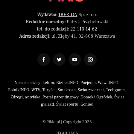
Wydawca:
IBERION
Sp. z o.o.
Redaktor naczelny:
Patryk Przybyłowski
tel. do redakcji:
22 113 14 62
Adres redakcji:
ul. Zięby 41, 02-808 Warszawa
Nasze serwisy:
Lelum
,
BiznesINFO
,
Pacjenci
,
WawaINFO
,
RolnikINFO
,
WTV
,
Turyści
,
Smakosze
,
Świat zwierząt
,
Techgame
,
Zdrogi
,
Antyfake
,
Portal parentingowy
,
Domek i Ogródek
,
Świat
gwiazd
,
Świat sportu
,
Goniec
© Pikio.pl | Copyright 2026
REGULAMIN