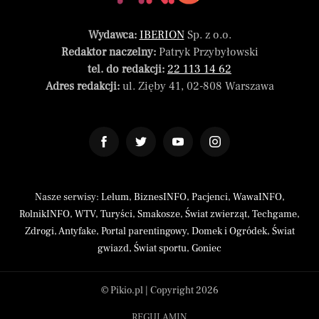
Wydawca:
IBERION
Sp. z o.o.
Redaktor naczelny:
Patryk Przybyłowski
tel. do redakcji:
22 113 14 62
Adres redakcji:
ul. Zięby 41, 02-808 Warszawa
Nasze serwisy:
Lelum
,
BiznesINFO
,
Pacjenci
,
WawaINFO
,
RolnikINFO
,
WTV
,
Turyści
,
Smakosze
,
Świat zwierząt
,
Techgame
,
Zdrogi
,
Antyfake
,
Portal parentingowy
,
Domek i Ogródek
,
Świat
gwiazd
,
Świat sportu
,
Goniec
© Pikio.pl | Copyright 2026
REGULAMIN