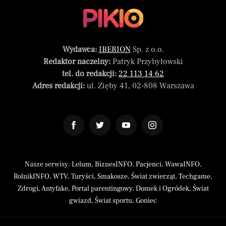
Wydawca:
IBERION
Sp. z o.o.
Redaktor naczelny:
Patryk Przybyłowski
tel. do redakcji:
22 113 14 62
Adres redakcji:
ul. Zięby 41, 02-808 Warszawa
Nasze serwisy:
Lelum
,
BiznesINFO
,
Pacjenci
,
WawaINFO
,
RolnikINFO
,
WTV
,
Turyści
,
Smakosze
,
Świat zwierząt
,
Techgame
,
Zdrogi
,
Antyfake
,
Portal parentingowy
,
Domek i Ogródek
,
Świat
gwiazd
,
Świat sportu
,
Goniec