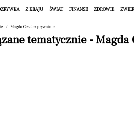
OZRYWKA
Z KRAJU
ŚWIAT
FINANSE
ZDROWIE
ZWIE
ie
Magda Gessler prywatnie
ązane tematycznie - Magda 