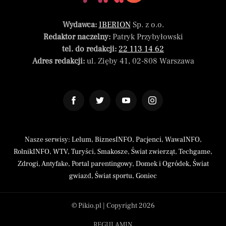
Wydawca:
IBERION
Sp. z o.o.
Redaktor naczelny:
Patryk Przybyłowski
tel. do redakcji:
22 113 14 62
Adres redakcji:
ul. Zięby 41, 02-808 Warszawa
Nasze serwisy:
Lelum
,
BiznesINFO
,
Pacjenci
,
WawaINFO
,
RolnikINFO
,
WTV
,
Turyści
,
Smakosze
,
Świat zwierząt
,
Techgame
,
Zdrogi
,
Antyfake
,
Portal parentingowy
,
Domek i Ogródek
,
Świat
gwiazd
,
Świat sportu
,
Goniec
© Pikio.pl | Copyright 2026
REGULAMIN