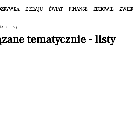
OZRYWKA
Z KRAJU
ŚWIAT
FINANSE
ZDROWIE
ZWIE
ie
listy
zane tematycznie - listy