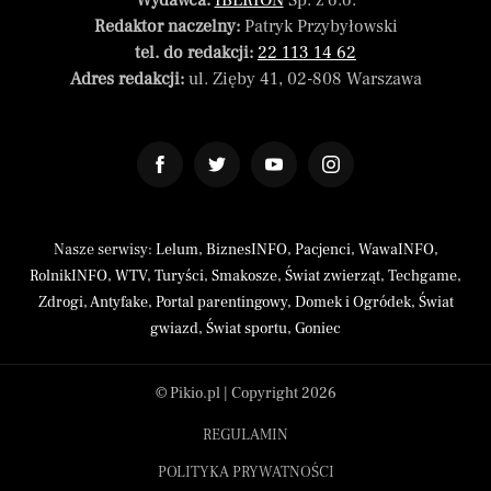
Wydawca:
IBERION
Sp. z o.o.
Redaktor naczelny:
Patryk Przybyłowski
tel. do redakcji:
22 113 14 62
Adres redakcji:
ul. Zięby 41, 02-808 Warszawa
Nasze serwisy:
Lelum
,
BiznesINFO
,
Pacjenci
,
WawaINFO
,
RolnikINFO
,
WTV
,
Turyści
,
Smakosze
,
Świat zwierząt
,
Techgame
,
Zdrogi
,
Antyfake
,
Portal parentingowy
,
Domek i Ogródek
,
Świat
gwiazd
,
Świat sportu
,
Goniec
© Pikio.pl | Copyright 2026
REGULAMIN
POLITYKA PRYWATNOŚCI