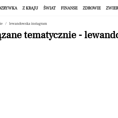
OZRYWKA
Z KRAJU
ŚWIAT
FINANSE
ZDROWIE
ZWIE
ie
lewandowska instagram
ązane tematycznie - lewan