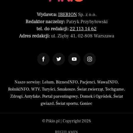
Wydawca:
IBERION
Sp. z o.o.
Redaktor naczelny:
Patryk Przybyłowski
tel. do redakcji:
22 113 14 62
Adres redakcji:
ul. Zięby 41, 02-808 Warszawa
Nasze serwisy:
Lelum
,
BiznesINFO
,
Pacjenci
,
WawaINFO
,
RolnikINFO
,
WTV
,
Turyści
,
Smakosze
,
Świat zwierząt
,
Techgame
,
Zdrogi
,
Antyfake
,
Portal parentingowy
,
Domek i Ogródek
,
Świat
gwiazd
,
Świat sportu
,
Goniec
© Pikio.pl | Copyright 2026
REGULAMIN