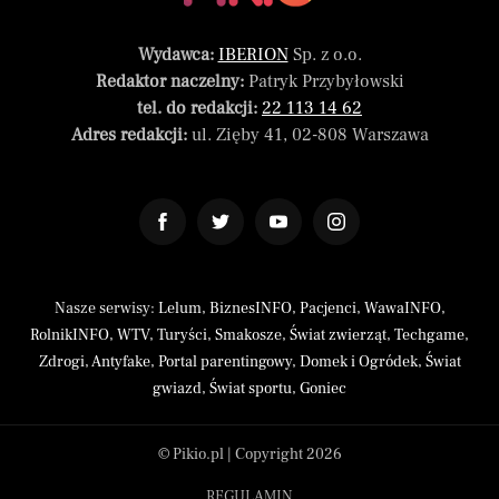
Wydawca:
IBERION
Sp. z o.o.
Redaktor naczelny:
Patryk Przybyłowski
tel. do redakcji:
22 113 14 62
Adres redakcji:
ul. Zięby 41, 02-808 Warszawa
Nasze serwisy:
Lelum
,
BiznesINFO
,
Pacjenci
,
WawaINFO
,
RolnikINFO
,
WTV
,
Turyści
,
Smakosze
,
Świat zwierząt
,
Techgame
,
Zdrogi
,
Antyfake
,
Portal parentingowy
,
Domek i Ogródek
,
Świat
gwiazd
,
Świat sportu
,
Goniec
© Pikio.pl | Copyright 2026
REGULAMIN