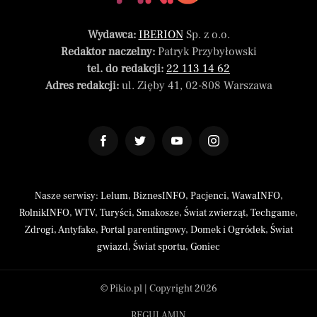
Wydawca:
IBERION
Sp. z o.o.
Redaktor naczelny:
Patryk Przybyłowski
tel. do redakcji:
22 113 14 62
Adres redakcji:
ul. Zięby 41, 02-808 Warszawa
Nasze serwisy:
Lelum
,
BiznesINFO
,
Pacjenci
,
WawaINFO
,
RolnikINFO
,
WTV
,
Turyści
,
Smakosze
,
Świat zwierząt
,
Techgame
,
Zdrogi
,
Antyfake
,
Portal parentingowy
,
Domek i Ogródek
,
Świat
gwiazd
,
Świat sportu
,
Goniec
© Pikio.pl | Copyright 2026
REGULAMIN